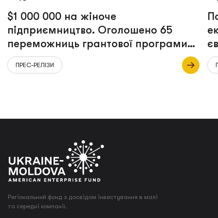
$1 000 000 на жіноче
П
підприємництво. Оголошено 65
е
переможниць грантової програми
є
«СТВОРЮЙ!»
ПРЕС-РЕЛІЗИ
Регіональний фонд з досвідом інвестування в малі
та середні компанії.