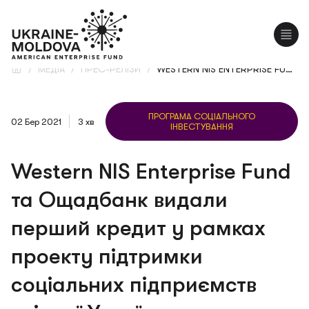
EN
RO
/
МЕДІА
/
ПРЕС-РЕЛІЗИ
/
WESTERN NIS ENTERPRISE FUND ТА ОЩАДБАНК ВИДАЛИ ПЕРШИЙ КРЕДИТ У РАМКАХ ПРОЕКТУ ПІДТРИМКИ СОЦІАЛЬНИХ ПІДПРИЄМСТВ СХІДНОЇ УКРАЇНИ
ПРОГРАМА СОЦІАЛЬНОГО
02 Бер 2021
3 хв
ІНВЕСТУВАННЯ
Western NIS Enterprise Fund
та Ощадбанк видали
перший кредит у рамках
проекту підтримки
соціальних підприємств