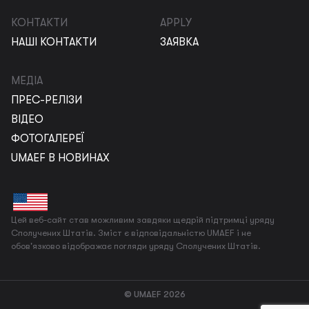
КОНТАКТИ
APPLY
НАШІ КОНТАКТИ
ЗАЯВКА
МЕДІА
ПРЕС-РЕЛІЗИ
ВІДЕО
ФОТОГАЛЕРЕЇ
UMAEF В НОВИНАХ
Цей веб-сайт став можливим завдяки щедрій підтримці уряду
Сполучених Штатів. Зміст є відповідальністю UMAEF і не
обов'язково відображає погляди уряду Сполучених Штатів.
© UMAEF 2026