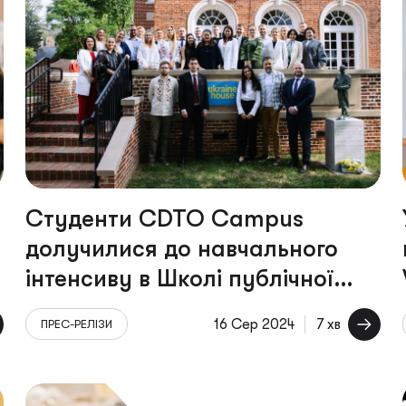
Студенти CDTO Campus
долучилися до навчального
інтенсиву в Школі публічної
політики Маккорта при
16 Сер 2024
7 хв
ПРЕС-РЕЛІЗИ
Джорджтаунському
університеті у Вашингтоні