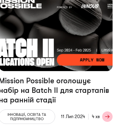
Mission Possible оголошує
набір на Batch II для стартапів
на ранній стадії
ІННОВАЦІЇ, ОСВІТА ТА
11 Лип 2024
4 хв
ПІДПРИЄМНИЦТВО