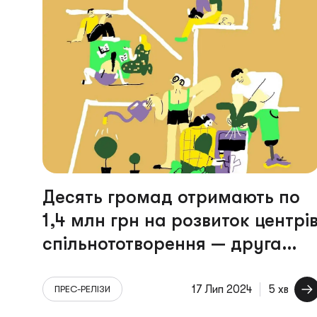
Десять громад отримають по
1,4 млн грн на розвиток центрі
спільнототворення — друга
хвиля конкурсу від Cedos та
UMAEF
17 Лип 2024
5 хв
ПРЕС-РЕЛІЗИ