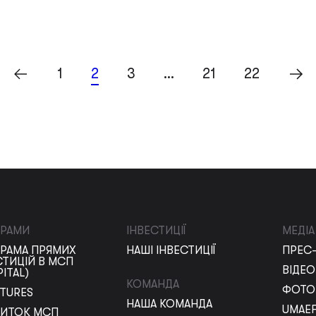
1
2
3
…
21
22
РАМИ
ІНВЕСТИЦІЇ
МЕДІА
РАМА ПРЯМИХ
НАШІ ІНВЕСТИЦІЇ
ПРЕС-
СТИЦІЙ В МСП
ВІДЕО
PITAL)
КОМАНДА
ФОТОГ
NTURES
НАША КОМАНДА
UMAEF
ИТОК МСП