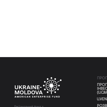
ПРОГ
ПРОГ
ІНВЕ
(U.CA
U.VE
РОЗВ
Регіональний фонд з