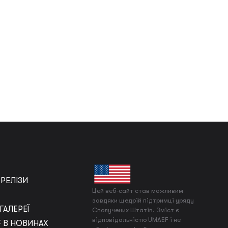
РЕЛІЗИ
Цей веб-сайт став можливим
завдяки щедрій підтримці уряду
АЛЕРЕЇ
Сполучених Штатів. Зміст є
відповідальністю UMAEF і не
 В НОВИНАХ