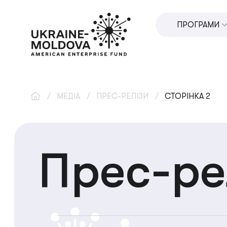
ПРОГРАМИ
ПРОГРАМА ПР
U.VENTURES
РОЗВИТОК 
/
МЕДІА
/
ПРЕС-РЕЛІЗИ
/
СТОРІНКА 2
СОЦІАЛЬНЕ 
МІСЦЕВИЙ 
Прес-ре
ІННОВАЦІЇ 
ПІДТРИМКА 