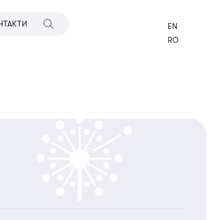
НТАКТИ
EN
RO
Х