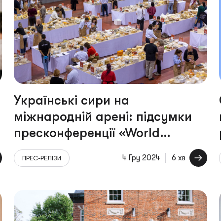
Українські сири на
міжнародній арені: підсумки
пресконференції «World
Cheese Awards 2024: виклики
4 Гру 2024
6 хв
ПРЕС-РЕЛІЗИ
та результати»