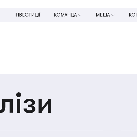
ІНВЕСТИЦІЇ
КОМАНДА
МЕДІА
КО
ЯМИХ ІНВЕСТИЦІЙ В МСП (U.CAPITAL)
РАДА ДИРЕКТОРІВ
ВСІ МЕДІА
УПРАВЛІНСЬКА КОМАНДА
ПРЕС-РЕЛІЗИ
МСП
КОМАНДА
ВІДЕО
ІНВЕСТУВАННЯ
ФОТОГАЛЕРЕЇ
ЕКОНОМІЧНИЙ РОЗВИТОК
UMAEF В НОВИНА
лізи
ТА ПІДПРИЄМНИЦТВО
ВЕТЕРАНІВ