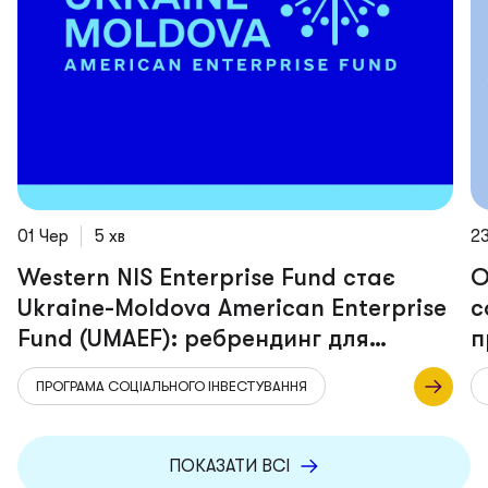
01 Чер
5 хв
23
Western NIS Enterprise Fund стає
О
Ukraine-Moldova American Enterprise
с
Fund (UMAEF): ребрендинг для
п
масштабування підтримки України
р
ПРОГРАМА СОЦІАЛЬНОГО ІНВЕСТУВАННЯ
та Молдови
ПОКАЗАТИ ВСІ