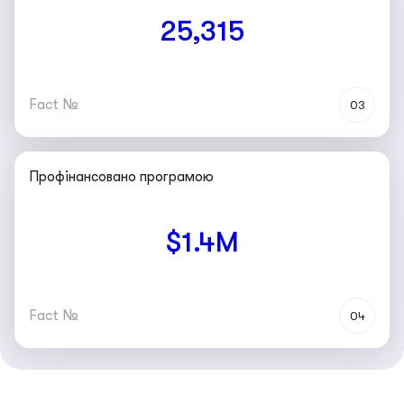
25,315
Fact №
03
Профінансовано програмою
$1.4M
Fact №
04