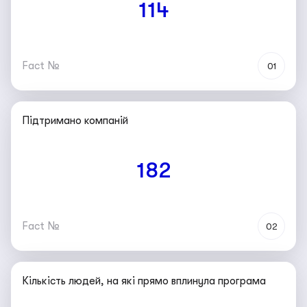
114
Fact №
01
Підтримано компаній
182
Fact №
02
Кількість людей, на які прямо вплинула програма