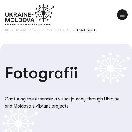
EN
UA
/
MASS-MEDIA
/
FOTOGRAFII
/
PAGINA 4
Fotografii
Capturing the essence: a visual journey through Ukraine
and Moldova’s vibrant projects