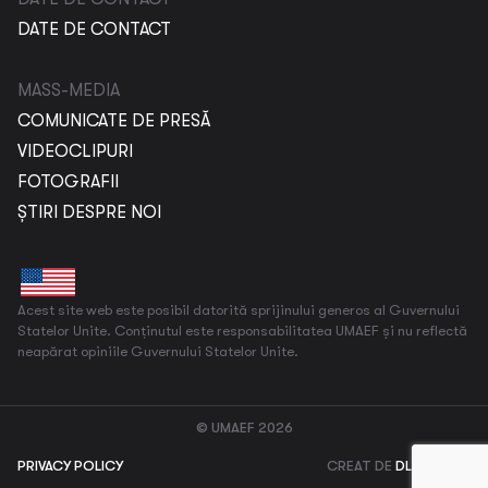
DATE DE CONTACT
MASS-MEDIA
COMUNICATE DE PRESĂ
VIDEOCLIPURI
FOTOGRAFII
ȘTIRI DESPRE NOI
Acest site web este posibil datorită sprijinului generos al Guvernului
Statelor Unite. Conținutul este responsabilitatea UMAEF și nu reflectă
neapărat opiniile Guvernului Statelor Unite.
© UMAEF 2026
PRIVACY POLICY
CREAT DE
DL AGENCY