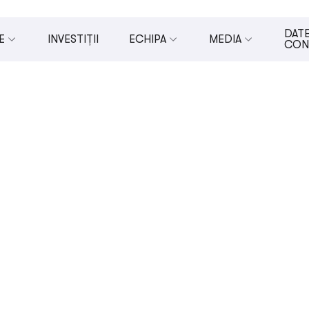
DATE
E
INVESTIȚII
ECHIPA
MEDIA
CON
 INVESTIȚII DIRECTE PENTRU ÎMM-URI (U.CAPITAL)
BOARD OF DIRECTORS
MASS-MEDIA
S
MANAGEMENT ECHIPA
COMUNICATE DE P
DE DEZVOLTARE A ÎMM-URILOR
ECHIPA
VIDEOCLIPURI
DE DEZVOLTARE ECONOMICĂ LOCALĂ
FOTOGRAFII
E INOVARE ȘI ANTREPRENORIAT
ȘTIRI DESPRE NOI
E INVESTIȚII CU IMPACT
DE SUPORT PENTRU VETERANI