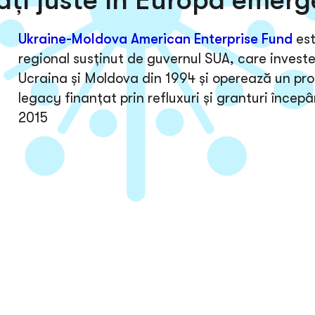
ăți juste în Europa emer
Ukraine-Moldova American Enterprise Fund
es
regional susținut de guvernul SUA, care investe
Ucraina și Moldova din 1994 și operează un pr
legacy finanțat prin refluxuri și granturi încep
2015