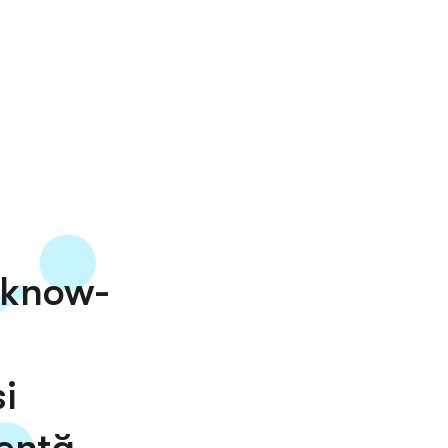
 know-
i