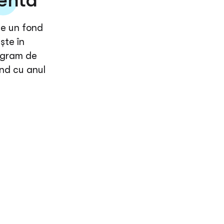
gentă
te un fond
ște în
ogram de
ând cu anul