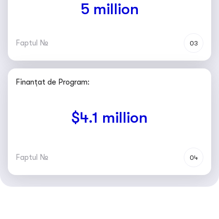
5 million
Faptul №
03
Finanțat de Program:
$4.1 million
Faptul №
04