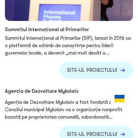
Summitul Internațional al Primarilor
Summitul Internațional al Primarilor (SIP), lansat în 2016 ca
o platformă de schimb de cunoștințe pentru liderii
guvernelor locale, a devenit „mai mult decât o
conferință”, fiind un loc în care se nasc proiecte și
parteneriate. Summitul întrunește anual primari remarcabili
SITE-UL PROIECTULUI
din întreaga lume, comunitatea de afaceri, reprezentanți
ai organizațiilor internaționale și ai societății civile pentru
a discuta despre soluții, inovații, bune practici și provocări
Agenția de Dezvoltare Mykolaiv
comune în toate domeniile vieții urbane. Summitul este
Agenția de Dezvoltare Mykolaiv a fost fondată de
organizat de Fondul Western NIS Enterprise și susținut de
Consiliul municipal Mykolaiv ca o organizație nonprofit
Prim-ministrul Ucrainei. Primari și experți din SUA, Canada,
bazată pe proprietatea comunală, subordonată
Țările de Jos, Marea Britanie, Emiratele Arabe Unite,
Comitetului executiv al Consiliului municipal Mykolaiv și
Lituania, Norvegia, Polonia și Germania au participat la
susținută de UMAEF. Agenția își propune să elaboreze și să
Summitul Internațional al Primarilor. Formatul Summitului
SITE-UL PROIECTULUI