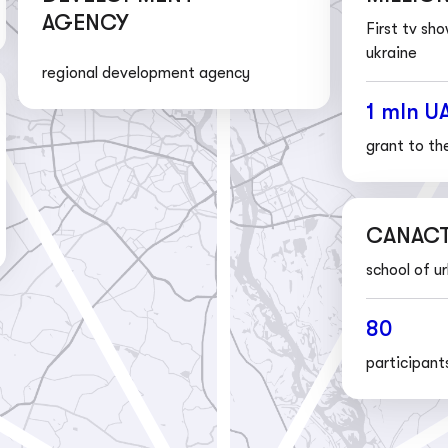
AGENCY
First tv show on d
ukraine
regional development agency
1 mln UAH
grant to the winne
СANACTION
school of urban st
80
participants in 2