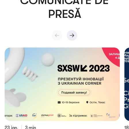
COMUNICATE DE
PRESĂ
23 ian.
3 min
18