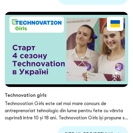
faciliteze implementarea strategiei de dezvoltare a
favorizează obținerea de către participanți a
orașului, să acorde suport analitic pentru acest proces, să
cunoștințelor și construirea unei rețele internaționale
atragă resurse financiare extra-bugetare și de altă natură,
puternice cu lideri mondiali proeminenți ai transformării
investiții și să stabilească parteneriate cu orașe înfrățite
urbane, participarea la sesiuni profesionale de speed-
și organizații donatoare. Are menirea de a coopera
networking, testarea diferitor soluții la locație, semnarea
eficient cu guvernele locale și centrale în planificarea
memorandumurilor și lansarea proiectelor speciale.
strategică și administrarea proiectelor de dezvoltare
teritorială pentru a asigura o cooperare intersectorială
eficientă între autoritățile locale, afaceri și comunitate și
pentru a crea un mediu de tip nou de dezvoltare a orașului.
Technovation girls
Technovation Girls este cel mai mare concurs de
antreprenoriat tehnologic din lume pentru fete cu vârsta
cuprinsă între 10 și 18 ani. Technovation Girls își propune să
popularizeze programarea în rândul femeilor, să susțină
fetele din sectorul tehnologiilor informaționale și să