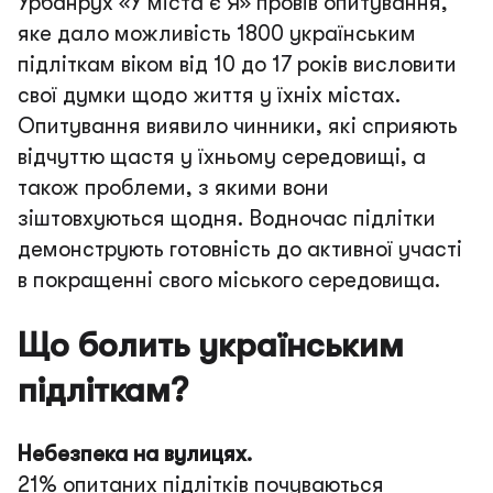
Урбанрух «У міста є Я» провів опитування,
яке дало можливість 1800 українським
підліткам віком від 10 до 17 років висловити
свої думки щодо життя у їхніх містах.
Опитування виявило чинники, які сприяють
відчуттю щастя у їхньому середовищі, а
також проблеми, з якими вони
зіштовхуються щодня. Водночас підлітки
демонструють готовність до активної участі
в покращенні свого міського середовища.
Що болить українським
підліткам?
Небезпека на вулицях.
21% опитаних підлітків почуваються