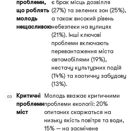
проблеми,
є брак місць дозвілля
що роблять
(27%) та зелених зон (25%),
молодь
а також високий рівень
нещасливою
небезпеки на вулицях
(21%). Інші ключові
проблеми включають
перевантаження міста
автомобілями (19%),
нестачу культурних подій
(14%) та хаотичну забудову
(13%).
Критичні
Молодь вважає критичними
проблеми
проблеми екології: 20%
міст
опитаних скаржаться на
низьку якість повітря та води,
15% — на засмічене