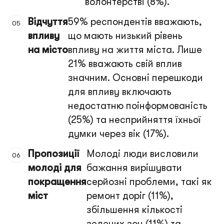
волонтерстві (8%).
Відчуття
59% респондентів вважають,
впливу
що мають низький рівень
на місто
впливу на життя міста. Лише
21% вважають свій вплив
значним. Основні перешкоди
для впливу включають
недостатню поінформованість
(25%) та несприйняття їхньої
думки через вік (17%).
Пропозиції
Молоді люди висловили
молоді для
бажання вирішувати
покращення
серйозні проблеми, такі як
міст
ремонт доріг (11%),
збільшення кількості
зелених зон (11%) та