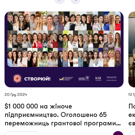
20 Гру 2024
13 
$1 000 000 на жіноче
П
підприємництво. Оголошено 65
е
переможниць грантової програми
є
«СТВОРЮЙ!»