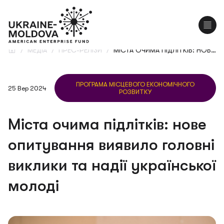
EN
/
МЕДІА
/
ПРЕС-РЕЛІЗИ
/
МІСТА ОЧИМА ПІДЛІТКІВ: НОВЕ ОПИТУВАННЯ ВИЯВИЛО ГОЛОВНІ ВИКЛИКИ ТА НАДІЇ УКРАЇНСЬКОЇ МОЛОДІ
ПРОГРАМА МІСЦЕВОГО ЕКОНОМІЧНОГО
25 Вер 2024
РОЗВИТКУ
Міста очима підлітків: нове
опитування виявило головні
виклики та надії української
молоді