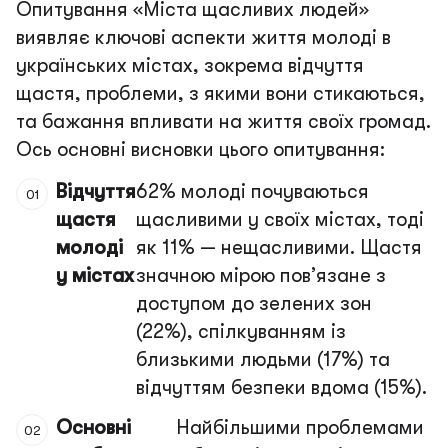
Опитування «Міста щасливих людей»
виявляє ключові аспекти життя молоді в
українських містах, зокрема відчуття
щастя, проблеми, з якими вони стикаються,
та бажання впливати на життя своїх громад.
Ось основні висновки цього опитування:
Відчуття
62% молоді почуваються
щастя
щасливими у своїх містах, тоді
молоді
як 11% — нещасливими. Щастя
у містах
значною мірою пов’язане з
доступом до зелених зон
(22%), спілкуванням із
близькими людьми (17%) та
відчуттям безпеки вдома (15%).
Основні
Найбільшими проблемами