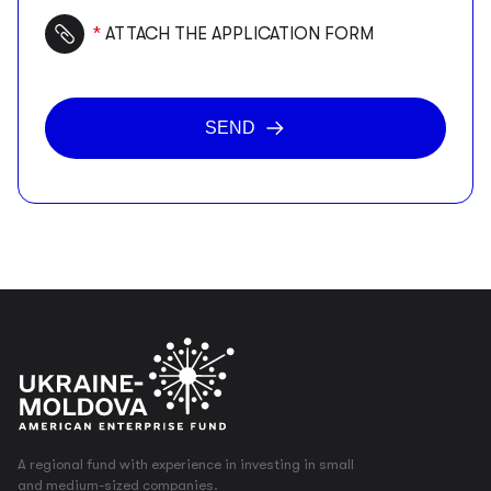
ATTACH THE APPLICATION FORM
SEND
A regional fund with experience in investing in small
and medium-sized companies.