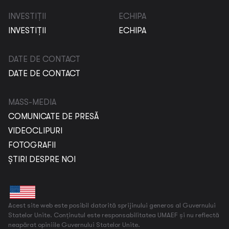
INVESTIȚII
ECHIPA
INVESTIȚII
ECHIPA
DATE DE CONTACT
DATE DE CONTACT
MASS-MEDIA
COMUNICATE DE PRESĂ
VIDEOCLIPURI
FOTOGRAFII
ȘTIRI DESPRE NOI
Acest site web este posibil datorită sprijinului generos al Guvernului
Statelor Unite. Conținutul este responsabilitatea UMAEF și nu reflectă
neapărat opiniile Guvernului Statelor Unite.