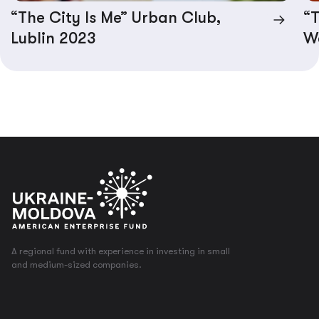
“The City Is Me” Urban Club,
“T
Lublin 2023
W
A regional fund with experience in investing in small
and medium-sized companies.