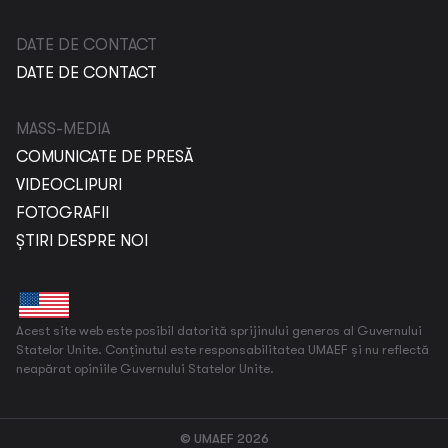
DATE DE CONTACT
DATE DE CONTACT
MASS-MEDIA
COMUNICATE DE PRESĂ
VIDEOCLIPURI
FOTOGRAFII
ȘTIRI DESPRE NOI
Acest site web este posibil datorită sprijinului generos al Guvernului
Statelor Unite. Conținutul este responsabilitatea UMAEF și nu reflectă
neapărat opiniile Guvernului Statelor Unite.
© UMAEF 2026