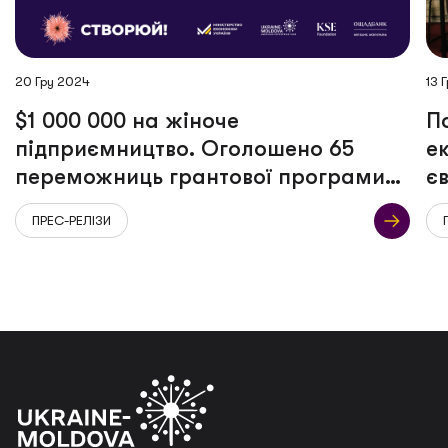
20 Гру 2024
13 
$1 000 000 на жіноче
П
підприємництво. Оголошено 65
е
переможниць грантової програми
є
«СТВОРЮЙ!»
ПРЕС-РЕЛІЗИ