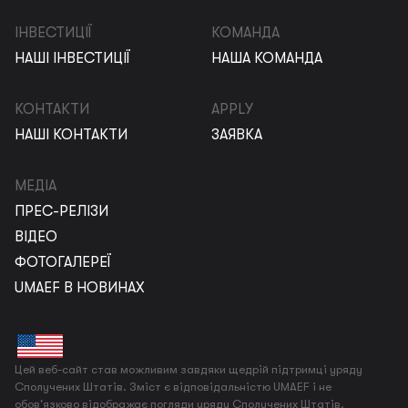
ІНВЕСТИЦІЇ
КОМАНДА
НАШІ ІНВЕСТИЦІЇ
НАША КОМАНДА
КОНТАКТИ
APPLY
НАШІ КОНТАКТИ
ЗАЯВКА
МЕДІА
ПРЕС-РЕЛІЗИ
ВІДЕО
ФОТОГАЛЕРЕЇ
UMAEF В НОВИНАХ
Цей веб-сайт став можливим завдяки щедрій підтримці уряду
Сполучених Штатів. Зміст є відповідальністю UMAEF і не
обов'язково відображає погляди уряду Сполучених Штатів.